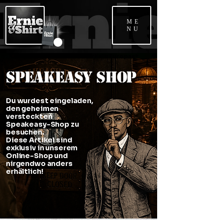
ME
NU
📦 Kostenloser Versand innerhalb Europas*             🌍 Weltweiter Versand   
Speakeasy Shop
Du wurdest eingeladen,
den
geheimen
versteckten
Speakeasy-Shop
zu
besuchen.
Diese Artikel sind
exklusiv
in unserem
Online-Shop und
nirgendwo anders
erhältlich!