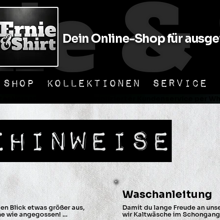
Dein Online-Shop für ausgef
SHOP
KOLLEKTIONEN
SERVICE
er Versand                📞 Unkomplizierter Kundenservice per Wha
ehinweise
Waschanleitung
en Blick etwas größer aus, 
Damit du lange Freude an unse
he wie angegossen! 
wir Kaltwäsche im Schongang