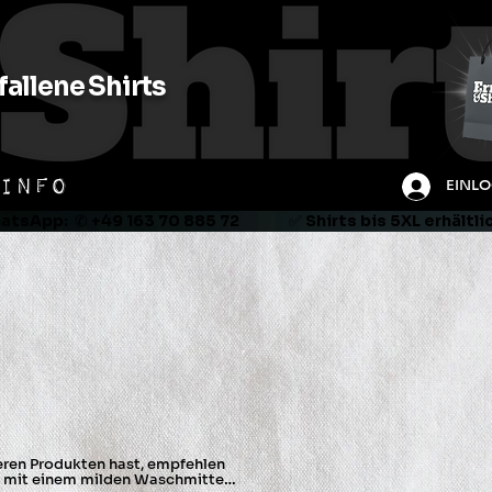
allene Shirts
INFO
EINL
tsApp:  ✆ +49 163 70 885 72               ✅ Shirts bis 5XL erhältl
ren Produkten hast, empfehlen 
 mit einem milden Waschmittel 