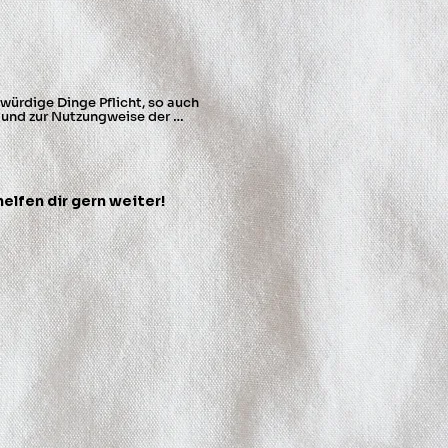
dreht. Nur bei Bedarf chlorfreie 
 chemisch reinigen.
ürdige Dinge Pflicht, so auch 
und zur Nutzungweise der 
nen für Erwachsenen-Shirts und -
s, Polo-Shirts, Erwachsenen-
elfen dir gern weiter!
ful.com

5, Riga, Latvia, LV-1050

wachsene

onen: Erfüllt die Anforderungen 
ei, Cadmium, Bisphenole und 
nen für Kinder- und Teenager-
ful.com

5, Riga, Latvia, LV-1050

der

onen: Erfüllt die Anforderungen 