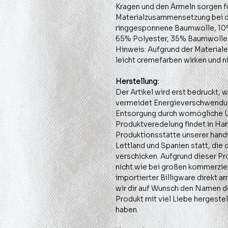
Kragen und den Ärmeln sorgen f
Materialzusammensetzung bei de
ringgesponnene Baumwolle, 10%
65% Polyester, 35% Baumwolle
Hinweis: Aufgrund der Materiale
leicht cremefarben wirken und n
Herstellung:
Der Artikel wird erst bedruckt, 
vermeidet Energieverschwendun
Entsorgung durch womögliche Ü
Produktveredelung findet in Han
Produktionsstätte unserer hand
Lettland und Spanien statt, die 
verschicken. Aufgrund dieser Pr
nicht wie bei großen kommerziel
importierter Billigware direkt a
wir dir auf Wunsch den Namen de
Produkt mit viel Liebe hergestel
haben.