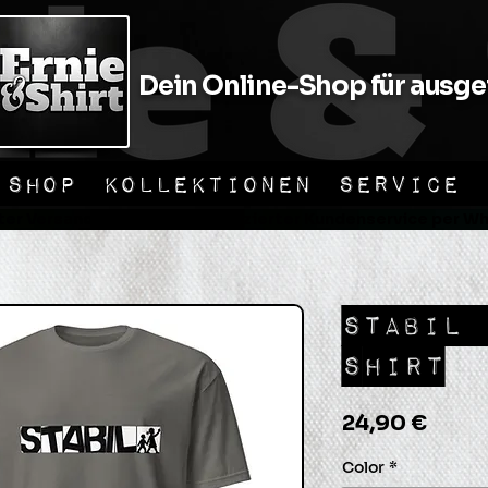
Dein Online-Shop für ausgef
SHOP
KOLLEKTIONEN
SERVICE
er Versand                📞 Unkomplizierter Kundenservice per Wha
STABIL 
SHIRT
Preis
24,90 €
Color
*