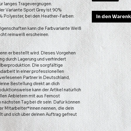
ür langes Tragevergnügen.
r Variante Sport Grey ist 90%
 Polyester, bei den Heather-Farben:
In den Waren
.
igenschaften kann die Farbvariante Weiß
icht reinweiß erscheinen.
wenn er bestellt wird. Dieses Vorgehen
g durch Lagerung und verhindert
berproduktion. Die sorgfältige
darbeit in einer professionellen
verlesenen Partner in Deutschland,
deine Bestellung direkt an dich
oduktionsweise kann der Artikel natürlich
len Anbietern mit aus Fernost
m nächsten Tag bei dir sein. Dafür können
r Mitarbeiter*innen nennen, die dein
lt und sich über deinen Auftrag gefreut