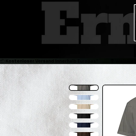
📦 Kostenloser Versand innerhalb Europas*             🌍 Weltweit