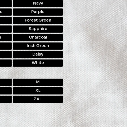
Navy
te
Purple
Forest Green
Sapphire
n
Charcoal
Irish Green
Daisy
White
M
XL
3XL