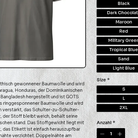
Black
Dark Chocola
Maroon
Red
Military Gree
Tropical Blue
Sand
Light Blue
Size
*
 ethisch gewonnener Baumwolle und wird
caragua, Honduras, der Dominikanischen
S
 Bangladesh hergestellt und ist GOTS
L
 aus ringgesponnener Baumwolle und wird
2XL
verstärkt, das Schulter-zu-Schulter-
 der Stoff bleibt weich, behält seine
schen stand. Das Stoffgewicht liegt mit
Anzahl
*
 das Etikett ist einfach herauszupfbar
nnähte verzichtet. Doppelnähte am