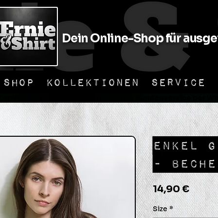
Dein Online-Shop für ausgef
SHOP
KOLLEKTIONEN
SERVICE
er Versand                📞 Unkomplizierter Kundenservice per Wha
ENKEL G
- BECHE
Preis
14,90 €
Size
*