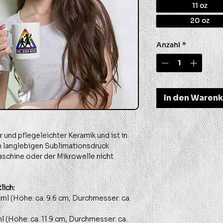
11 oz
20 oz
Anzahl
*
In den Waren
 und pflegeleichter Keramik und ist in
m langlebigen Sublimationsdruck
aschine oder der Mikrowelle nicht
lich:
25ml (Höhe: ca. 9.6 cm, Durchmesser: ca.
ml (Höhe: ca. 11.9 cm, Durchmesser: ca.