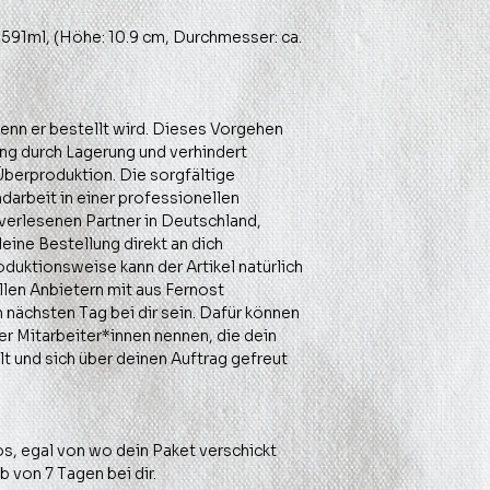
. 591ml, (Höhe: 10.9 cm, Durchmesser: ca.
wenn er bestellt wird. Dieses Vorgehen
g durch Lagerung und verhindert
berproduktion. Die sorgfältige
darbeit in einer professionellen
verlesenen Partner in Deutschland,
deine Bestellung direkt an dich
oduktionsweise kann der Artikel natürlich
len Anbietern mit aus Fernost
m nächsten Tag bei dir sein. Dafür können
r Mitarbeiter*innen nennen, die dein
lt und sich über deinen Auftrag gefreut
os, egal von wo dein Paket verschickt
b von 7 Tagen bei dir.