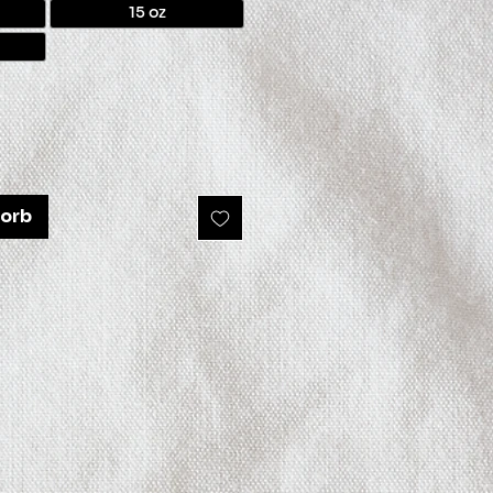
15 oz
korb