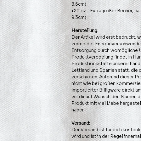
8.5cm)
• 20 oz - Extragroßer Becher, ca
9.3cm)
Herstellung:
Der Artikel wird erst bedruckt, 
vermeidet Energieverschwendun
Entsorgung durch womögliche Ü
Produktveredelung findet in Han
Produktionsstätte unserer hand
Lettland und Spanien statt, die 
verschicken. Aufgrund dieser Pr
nicht wie bei großen kommerziel
importierter Billigware direkt a
wir dir auf Wunsch den Namen de
Produkt mit viel Liebe hergestel
haben.
Versand:
Der Versand ist für dich kostenl
wird und ist in der Regel innerhal