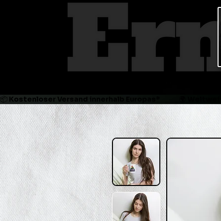
📦 Kostenloser Versand innerhalb Europas*             🌍 Weltweit