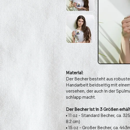
Material:
Der Becher besteht aus robuster
Handarbeit beidseitig mit eine
versehen, der auch in der Spülm
schlapp macht.
Der Becher ist in 3 Größen erhält
• 11 oz - Standard Becher, ca. 3
8.2 cm)
• 15 oz - Großer Becher, ca. 443