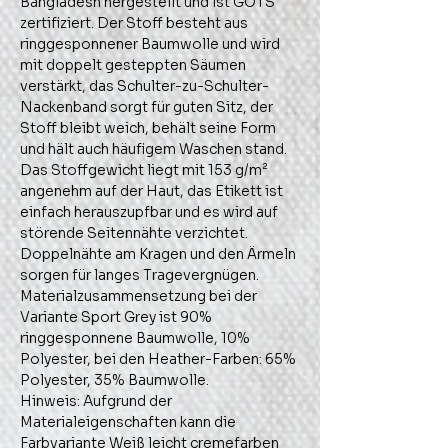
Bangladesh hergestellt und ist GOTS 
zertifiziert. Der Stoff besteht aus 
ringgesponnener Baumwolle und wird 
mit doppelt gesteppten Säumen 
verstärkt, das Schulter-zu-Schulter-
Nackenband sorgt für guten Sitz, der 
Stoff bleibt weich, behält seine Form 
und hält auch häufigem Waschen stand. 
Das Stoffgewicht liegt mit 153 g/m² 
angenehm auf der Haut, das Etikett ist 
einfach herauszupfbar und es wird auf 
störende Seitennähte verzichtet. 
Doppelnähte am Kragen und den Ärmeln 
sorgen für langes Tragevergnügen. 
Materialzusammensetzung bei der 
Variante Sport Grey ist 90% 
ringgesponnene Baumwolle, 10% 
Polyester, bei den Heather-Farben: 65% 
Polyester, 35% Baumwolle.
Hinweis: Aufgrund der 
Materialeigenschaften kann die 
Farbvariante Weiß leicht cremefarben 