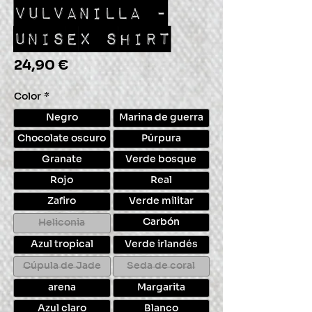
VULVANILLA -
UNISEX SHIRT
Precio
24,90 €
Color
*
Negro
Marina de guerra
Chocolate oscuro
Púrpura
Granate
Verde bosque
Rojo
Real
Zafiro
Verde militar
Carbón
Heliconia
Azul tropical
Verde irlandés
Cúpula de Jade
Seda de coral
arena
Margarita
Azul claro
Blanco