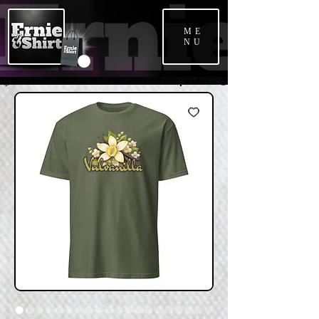
ME
NU
📦 Kostenloser Versand innerhalb Europas*             🌍 Weltweiter Versand   