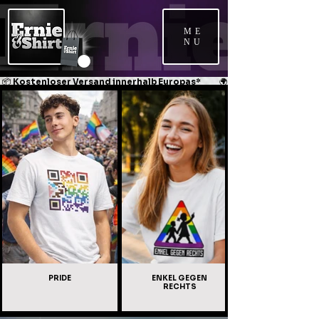
ME
NU
📦 Kostenloser Versand innerhalb Europas*             🌍 Weltweiter Versand   
PRIDE
ENKEL GEGEN
RECHTS