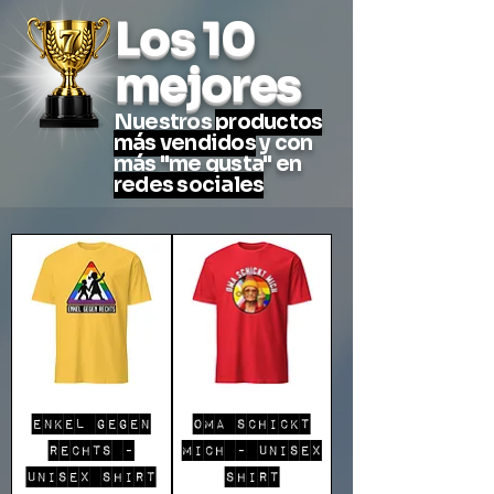
Los 10
mejores
Nuestros
productos
más vendidos
y con
más "me gusta" en
redes sociales
ENKEL GEGEN
OMA SCHICKT
RECHTS -
MICH - UNISEX
UNISEX SHIRT
SHIRT