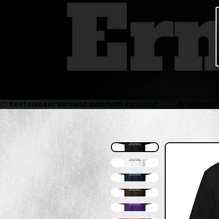
📦 Kostenloser Versand innerhalb Europas*             🌍 Weltweit