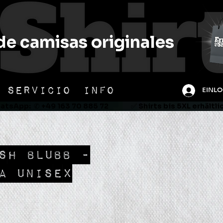
de camisas originales
SERVICIO
INFO
EINL
tsApp:  ✆ +49 163 70 885 72               ✅ Shirts bis 5XL erhältl
SH BLUBB -
A UNISEX
io