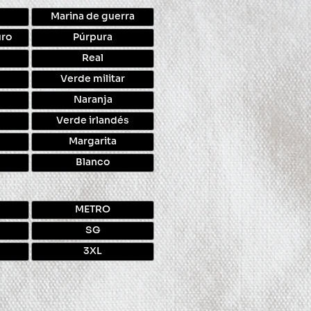
Marina de guerra
uro
Púrpura
Real
Verde militar
Naranja
Verde irlandés
Margarita
Blanco
METRO
SG
3XL