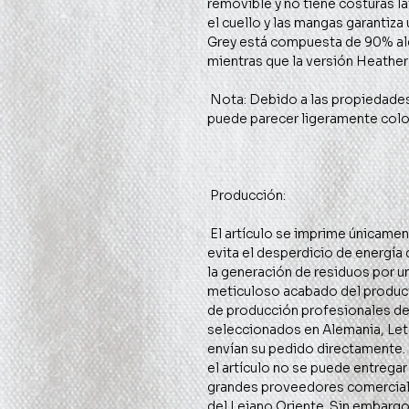
removible y no tiene costuras la
el cuello y las mangas garantiza 
Grey está compuesta de 90% algo
 Nota: Debido a las propiedades del material, la variante de color blanco 
 El artículo se imprime únicamente tras realizar el pedido. Este método 
evita el desperdicio de energía
la generación de residuos por u
meticuloso acabado del producto
de producción profesionales d
seleccionados en Alemania, Let
envían su pedido directamente.
el artículo no se puede entregar
grandes proveedores comercial
del Lejano Oriente. Sin embargo,