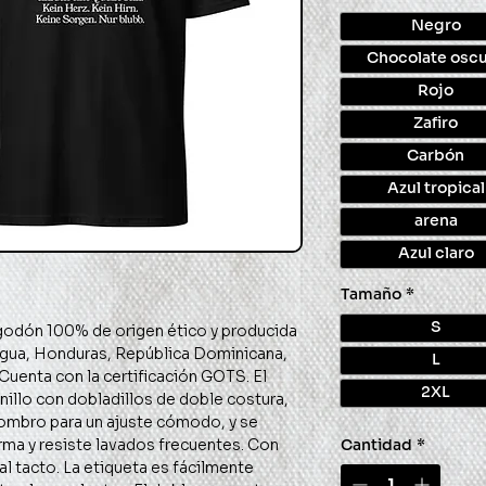
Negro
Chocolate osc
Rojo
Zafiro
Carbón
Azul tropical
arena
Azul claro
Tamaño
*
S
agua, Honduras, República Dominicana, 
L
uenta con la certificación GOTS. El 
2XL
nillo con dobladillos de doble costura, 
hombro para un ajuste cómodo, y se 
ma y resiste lavados frecuentes. Con 
Cantidad
*
al tacto. La etiqueta es fácilmente 