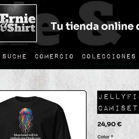
Tu tienda online 
SUCHE
COMERCIO
COLECCIONES
er Versand                📞 Unkomplizierter Kundenservice per Wha
JELLYFI
CAMISET
Prec
24,90 €
Color
*