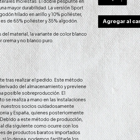
terales molestas. El doble pespunte en 
una mayor durabilidad. La versión Sport 
dón hilado en anillo y 10% poliéster, 
Agregar al car
 derivado del almacenamiento y previene 
na posible sobreproducción. El 
 se realiza a mano en las instalaciones 
e nuestros socios cuidadosamente 
onia y España, quienes posteriormente 
 Debido a este método de producción, 
 al día siguiente como ocurre con los 
es de productos baratos importados 
 si lo desea, podemos facilitarle los 