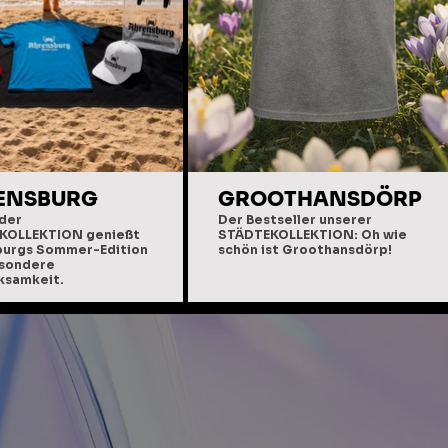
ENSBURG
GROOTHANSDÖRP
 der
Der Bestseller unserer
KOLLEKTION genießt
STÄDTEKOLLEKTION: Oh wie
burgs Sommer-Edition
schön ist Groothansdörp!
esondere
ksamkeit.