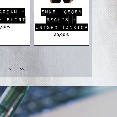
llansicht
Schnellansicht
ARIAN -
ENKEL GEGEN
X SHIRT
RECHTS -
eis
,90 €
UNISEX TANKTOP
Preis
29,90 €