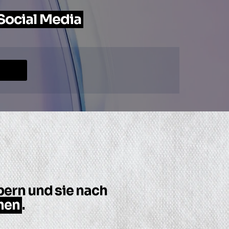
Social Media
ern und sie nach
hen
.