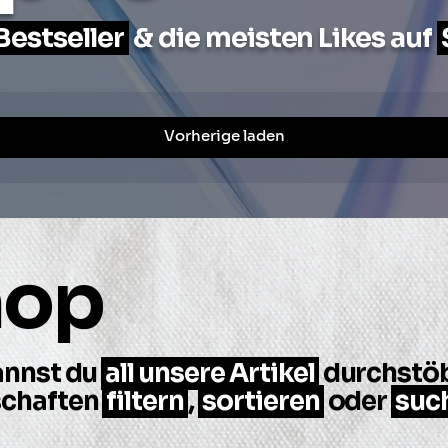
Bestseller
& die meisten Likes auf
Vorherige laden
hop
annst du
all unsere Artikel
durchstöb
schaften
filtern
,
sortieren
oder
suc