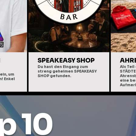
N
SPEAKEASY SHOP
AHR
Du hast den Eingang zum
Als Teil
streng geheimen SPEAKEASY
STÄDTE
ein, um
SHOP gefunden.
Ahrens
! Enkel
eine b
Aufmer
p 10