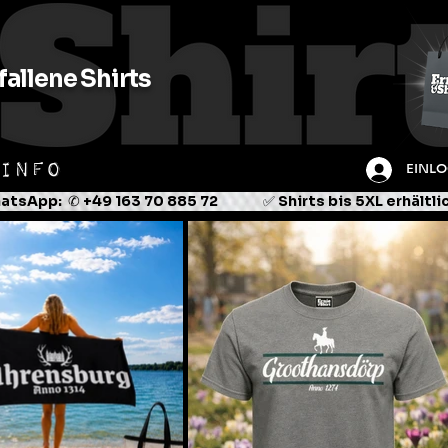
allene Shirts
INFO
EINL
tsApp:  ✆ +49 163 70 885 72               ✅ Shirts bis 5XL erhältl