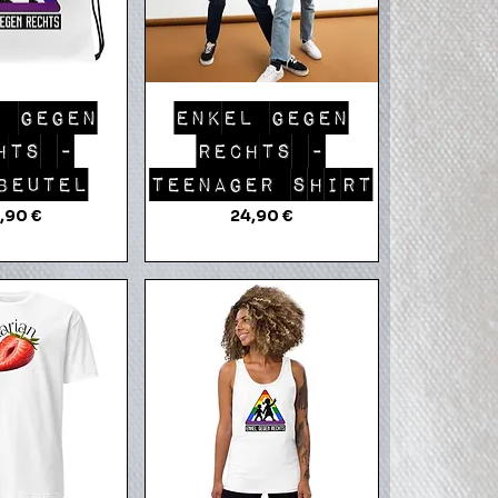
llansicht
Schnellansicht
L GEGEN
ENKEL GEGEN
HTS -
RECHTS -
BEUTEL
TEENAGER SHIRT
eis
Preis
,90 €
24,90 €