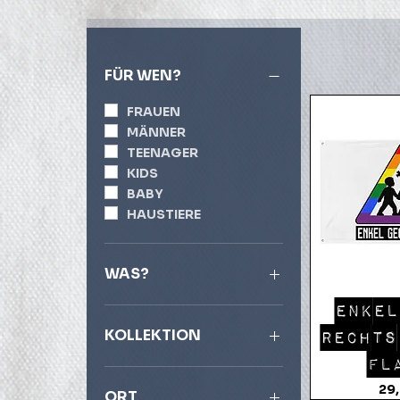
FÜR WEN?
FRAUEN
MÄNNER
TEENAGER
KIDS
BABY
HAUSTIERE
WAS?
Schnel
T-SHIRTS
ENKEL
POLO SHIRTS
KOLLEKTION
RECHTS
TANKTOPS
FL
HOODIES
STÄDTEKOLLEKTION
Pre
29
JACKEN
INKED FOR LIFE
ORT