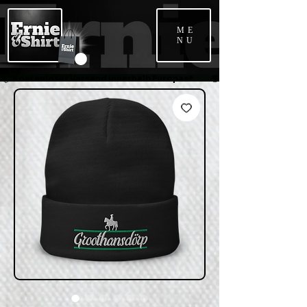
ME
NU
📦 Kostenloser Versand innerhalb Europas*             🌍 Weltweiter Versand   