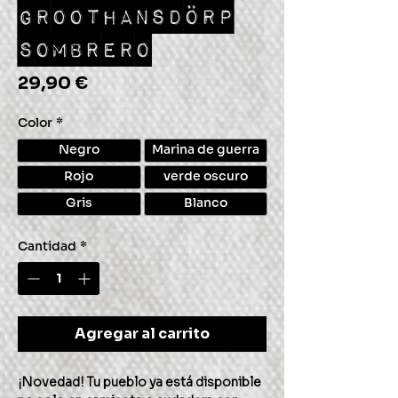
GROOTHANSDÖRP
SOMBRERO
Precio
29,90 €
Color
*
Negro
Marina de guerra
Rojo
verde oscuro
Gris
Blanco
Cantidad
*
Agregar al carrito
¡Novedad! Tu pueblo ya está disponible