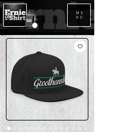
ME
NU
📦 Kostenloser Versand innerhalb Europas*             🌍 Weltweiter Versand   