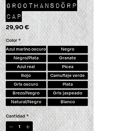
GROOTHANSDÖRP
CAP
Precio
29,90 €
Color
*
Azul marino oscuro
Negro
Negro/Plata
Granate
Azul real
Picea
Rojo
Camuflaje verde
Gris oscuro
Plata
Brezo/Negro
Gris jaspeado
Natural/Negro
Blanco
Cantidad
*